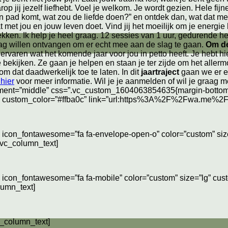
op jij jezelf liefhebt. Voel je welkom. Je wordt gezien. Hele fi
n pad komt, wat zou de liefde doen?” en ontdek dan, wat dat met j
t met jou en jouw leven doet. Vind jij het moeilijk om je energie
n. Ik help je heel graag. 12 sessies van 1 uur, gedurende h
ag willen ontvangen om er echt mee aan de slag te gaan.
Om de
varen wat het komende jaar voor jou in petto heeft. Je hebt hi
kijken. Ze gaan je helpen en staan je ter zijde om het allermo
m dat daadwerkelijk toe te laten. In dit
jaartraject
gaan we er e
 hier
voor meer informatie. Wil je je aanmelden of wil je graag
ement=”middle” css=”.vc_custom_1604063854635{margin-bottom: 
”lg” custom_color=”#ffba0c” link=”url:https%3A%2F%2Fwa.me
n icon_fontawesome=”fa fa-envelope-open-o” color=”custom” siz
[vc_column_text]
 icon_fontawesome=”fa fa-mobile” color=”custom” size=”lg” cus
lumn_text]
c_column_text]