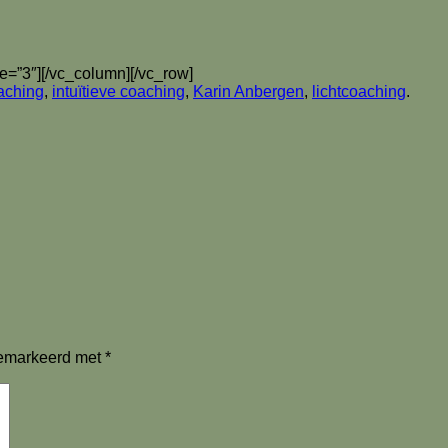
e=”3″][/vc_column][/vc_row]
aching
,
intuïtieve coaching
,
Karin Anbergen
,
lichtcoaching
.
 gemarkeerd met
*