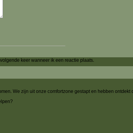
 volgende keer wanneer ik een reactie plaats.
men. We zijn uit onze comfortzone gestapt en hebben ontdekt da
elpen?