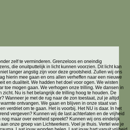
zonder zelf te verminderen. Grenzeloos en oneindig
ns, die onuitputtelijk in licht kunnen voorzien. Dit licht kan
iet langer angstig zijn voor deze grootsheid. Zullen wij ons
e mag hierin mee gaan en ons allen verheffen naar een nieuwe
teit en dualiteit. We hadden het doel voor ogen. We wisten
aar toe mogen gaan. We verhogen onze trilling. We dansen in
zicht. Nu is het belangrijk de trilling hoog te houden. De
? Wanneer je met de rug naar de zon toestaat, zul je altijd
 en warmte ontvangen. We gaan en blijven in onze staat van
en verdriet om te gaan. Het is voorbij. Het NU is daar. In het
rend vergeven? Kunnen wij de last achterlaten en de vrijheid
 nog maar over eenheid spreekt? Kunnen wij ons eindelijk
aan onze groep van Lichtwerkers. Voel je thuis. Vertel wie je
n trauma. Laat jouw wonden helen. Laat jouw hart vanuit vrijheid