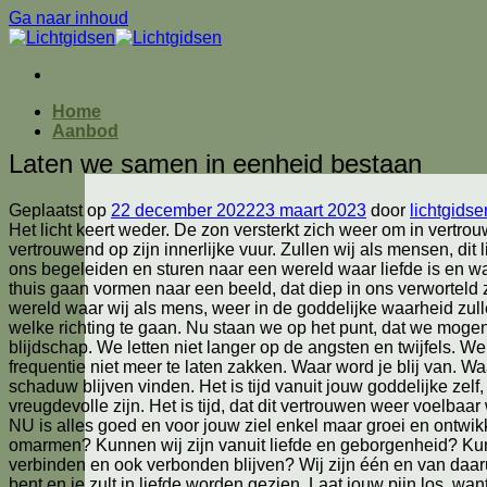
Ga naar inhoud
Home
Aanbod
Laten we samen in eenheid bestaan
Geplaatst op
22 december 2022
23 maart 2023
door
lichtgidse
Het licht keert weder. De zon versterkt zich weer om in vertro
vertrouwend op zijn innerlijke vuur. Zullen wij als mensen, dit 
ons begeleiden en sturen naar een wereld waar liefde is en waa
thuis gaan vormen naar een beeld, dat diep in ons verworteld 
wereld waar wij als mens, weer in de goddelijke waarheid zulle
welke richting te gaan. Nu staan we op het punt, dat we mog
blijdschap. We letten niet langer op de angsten en twijfels. We
frequentie niet meer te laten zakken. Waar word je blij van. W
schaduw blijven vinden. Het is tijd vanuit jouw goddelijke zelf
vreugdevolle zijn. Het is tijd, dat dit vertrouwen weer voelbaar
NU is alles goed en voor jouw ziel enkel maar groei en ontwik
omarmen? Kunnen wij zijn vanuit liefde en geborgenheid? Kun
verbinden en ook verbonden blijven? Wij zijn één en van daaru
bent en je zult in liefde worden gezien. Laat jouw pijn los, wa