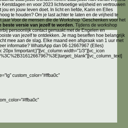
jne Kerstdagen en voor 2023 lichtvoetige wijsheid en vertrouwen
ou en jouw leven doet. In licht en liefde, Karin en Elles
 hoog te houden? Om je last achter te laten en de vrijheid te
et jaar Voor de mensen die de Workshop ‘Geschenken voor het
 beste versie van jezelf te worden.
Tijdens de workshop
erbij persoonlijk contact gemaakt met de Engelen en
oiste van jezelf te ontdekken. Je mag beseffen hoe belangrijk
cht mee aan de slag. Elke maand een afspraak van 1 uur met
 meer informatie? WhatsApp dan 06-12667967 (Elles)
20px !important;}”][vc_column width=”1/3″][vc_icon
%2F%3C%2B31612667967%3E|target:_blank”][vc_column_text]
e=”lg” custom_color=”#ffba0c”
tom_color=”#ffba0c”