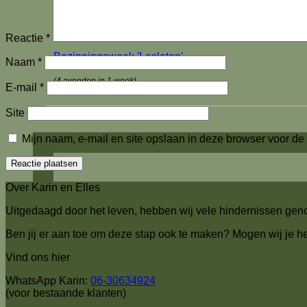
Bezinning
Reactie
*
Bezinningsweek 'Loslaten'
Naam
*
(4 avonden in 1 week)
E-mail
*
Bekijk hier onze tarieven
Site
Mijn naam, e-mail en site opslaan in deze browser voor de
Over Karin en Elles
Uitgedaagd door het leven, hebben wij vele hindernissen geno
Ben jij er aan toe om deze stap ook te maken? Mogen wij je h
Vind ons hier
WhatsApp Karin:
06-30634924
(voor bestaande klanten)