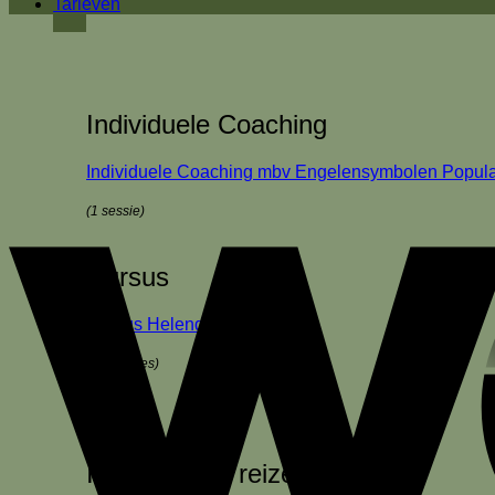
Tarieven
Individuele Coaching
Individuele Coaching mbv Engelensymbolen
(1 sessie)
Cursus
Cursus Helende Engelen
(10 sessies)
Inspirerende reizen