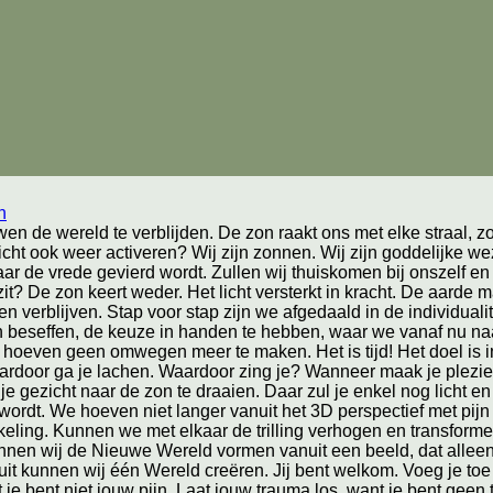
n
uwen de wereld te verblijden. De zon raakt ons met elke straal, 
licht ook weer activeren? Wij zijn zonnen. Wij zijn goddelijke weze
r de vrede gevierd wordt. Zullen wij thuiskomen bij onszelf en n
zit? De zon keert weder. Het licht versterkt in kracht. De aard
n verblijven. Stap voor stap zijn we afgedaald in de individuali
en beseffen, de keuze in handen te hebben, waar we vanaf nu n
 hoeven geen omwegen meer te maken. Het is tijd! Het doel is in 
aardoor ga je lachen. Waardoor zing je? Wanneer maak je plezier
, je gezicht naar de zon te draaien. Daar zul je enkel nog licht
 wordt. We hoeven niet langer vanuit het 3D perspectief met pijn 
keling. Kunnen we met elkaar de trilling verhogen en transforme
nen wij de Nieuwe Wereld vormen vanuit een beeld, dat alleen
it kunnen wij één Wereld creëren. Jij bent welkom. Voeg je toe 
nt je bent niet jouw pijn. Laat jouw trauma los, want je bent gee