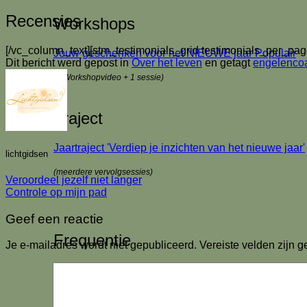
Recensies
Workshops
[/vc_column_text][stm_testimonials_grid testimonials_per_pag
Jouw geschenken voor het NIEUWE jaar
Dit bericht werd gepost in
Over het leven
en getagt
engelenco
(1 Workshopvideo + 1 sessie)
Traject
Jaartraject 'Verdiep je inzichten van het nieuwe jaar'
lichtgidsen
(meerdere vervolgsessies)
Veroordeel jezelf niet langer
Controle op mijn pad
Geef een reactie
Frequentie
Je e-mailadres wordt niet gepubliceerd.
Vereiste velden zijn
FrequentieCirkel 21 dec
(1 avond Online via Zoom)