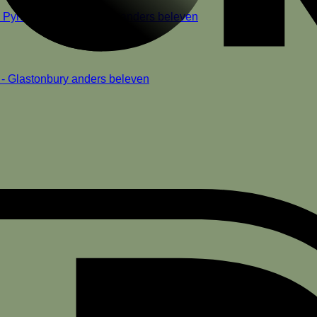
nse Pyreneeën en Lourdes anders beleven
f - Glastonbury anders beleven